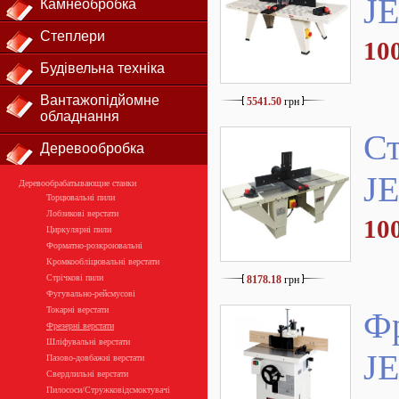
JE
Камнеобробка
Степлери
10
Будівельна техніка
Вантажопідйомне
5541.50
грн
обладнання
Ст
Деревообробка
JE
Деревообрабатывающие станки
Торцювальні пили
Лобзикові верстати
10
Циркулярні пили
Форматно-розкроювальні
Кромкообліцювальні верстати
Стрічкові пили
8178.18
грн
Фугувально-рейсмусові
Токарні верстати
Фр
Фрезерні верстати
Шліфувальні верстати
J
Пазово-довбажні верстати
Свердлильні верстати
Пилососи/Стружковідсмоктувачі