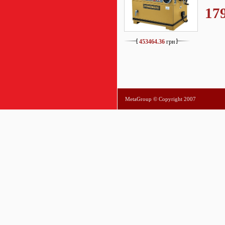
17
453464.36
грн
MetaGroup © Copyright 2007