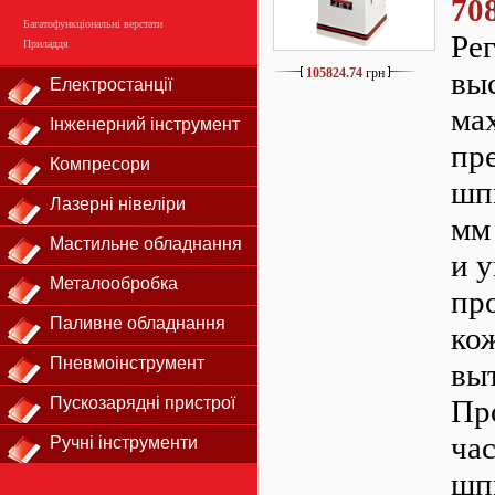
70
Багатофункціональні верстати
Ре
Приладдя
105824.74
грн
вы
Електростанції
ма
Інженерний інструмент
пр
Компресори
шп
Лазерні нівеліри
мм
Мастильне обладнання
и 
Металообробка
пр
Паливне обладнання
ко
Пневмоінструмент
вы
Пускозарядні пристрої
Пр
ча
Ручні інструменти
шп