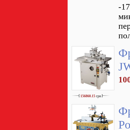
-17
ми
пе
по
Фр
J
10
156860.15
грн
Фр
Po