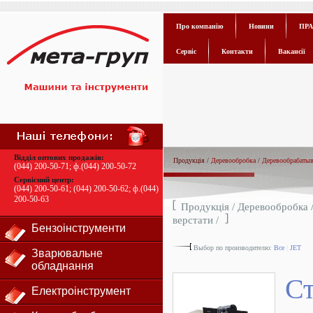
Про компанію
Новини
ПРА
Сервіс
Контакти
Вакансії
Відділ оптових продажів:
Продукція /
Деревообробка
/
Деревообрабаты
(044) 200-50-71
; ф.
(044) 200-50-72
Сервісний центр:
(044) 200-50-61
;
(044) 200-50-62
; ф.
(044)
200-50-63
Продукція /
Деревообробка
верстати
/
Бензоінструменти
Выбор по производителю:
Все
|
JET
Зварювальне
обладнання
Ст
Електроінструмент