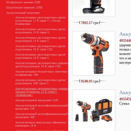
Шліфувальні машини 220В
Шуруповерти мережеві 220В
Акумуляторний інструмент
Аккумуляторные двухскоростные дрели/
шуруповерты 12 В серия С «Ультра-
7692.17
грн
Компактная»
Аккумуляторные двухскоростные дрели/
шуруповерты 14 В серия G
Акку
Аккумуляторные двухскоростные дрели/
493544
шуруповерты 14 В серия С
ударная
Аккумуляторные двухскоростные дрели/
тесных 
шуруповерты 18 В серия CBL
момент 
Аккумуляторные двухскоростные дрели/
шуруповерты 18 В серия С
что и н
шестерн
Аккумуляторные двухскоростные ударные
дрели/шуруповерты 18 В серия CBL
Аккумуляторные бесщеточные ленточные
шлифмашины 18В
Аккумуляторные двухскоростные дрели/
9240.93
грн
шуруповерты 18В серия G
Аккумуляторные двухскоростные ударные
Акку
дрели/шуруповерты 12 В серия С
«Компактная»
4935451
Аккумуляторный инструмент 3,6В
Сумка
Аккумуляторный мультифункциональный
инструмент 12В
Аккумуляторный мультифункциональный
инструмент 18В
Аккумуляторые импульсные гайковерты/
винтоверты 18 В
Акумуляторные импульсные гайковерты