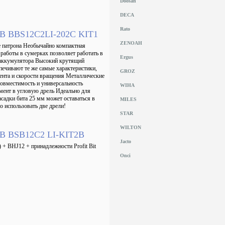
Doosan
DECA
Rato
12В BBS12C2LI-202C KIT1
ZENOAH
е патрона Необычайно компактная
работы в сумерках позволяет работать в
Ergus
а аккумулятора Высокий крутящий
печивают те же самые характеристики,
GROZ
ента и скорости вращения Металлические
овместимость и универсальность
WIHA
мент в угловую дрель Идеально для
садки бита 25 мм может оставаться в
MILES
о использовать две дрели!
STAR
WILTON
12В BSB12C2 LI-KIT2B
Jacto
 + BHJ12 + принадлежности Profit Bit
Onci