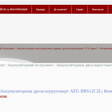
ЙСИ та ІНФОРМАЦІЯ
Бренди
Де купити?
Сервіс
Контакти
й інструмент
/
Аккумуляторные двухскоростные ударные дрели/шуруповерты 12 В серия С «Компактна
ент
/
Акумуляторний інструмент
/
Аккумуляторные двухскоростные
 Аккумуляторная дрель/шуруповерт AEG BBS12C2Li Комп
3030K