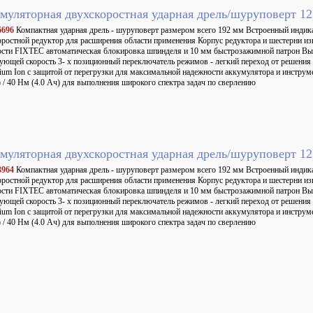
муляторная двухскоростная ударная дрель/шуруповерт 
6696
Компактная ударная дрель - шуруповерт размером всего 192 мм Встроенный индик
ростной редуктор для расширения области применения Корпус редуктора и шестерни из
сти FIXTEC автоматическая блокировка шпинделя и 10 мм быстрозажимной патрон Вык
ующей скорость 3- х позиционный переключатель режимов - легкий переход от решения
hium Ion с защитой от перегрузки для максимальной надежности аккумулятора и инстр
) / 40 Нм (4.0 Ач) для выполнения широкого спектра задач по сверлению
муляторная двухскоростная ударная дрель/шуруповерт 
3964
Компактная ударная дрель - шуруповерт размером всего 192 мм Встроенный индик
ростной редуктор для расширения области применения Корпус редуктора и шестерни из
сти FIXTEC автоматическая блокировка шпинделя и 10 мм быстрозажимной патрон Вык
ующей скорость 3- х позиционный переключатель режимов - легкий переход от решения
hium Ion с защитой от перегрузки для максимальной надежности аккумулятора и инстр
) / 40 Нм (4.0 Ач) для выполнения широкого спектра задач по сверлению