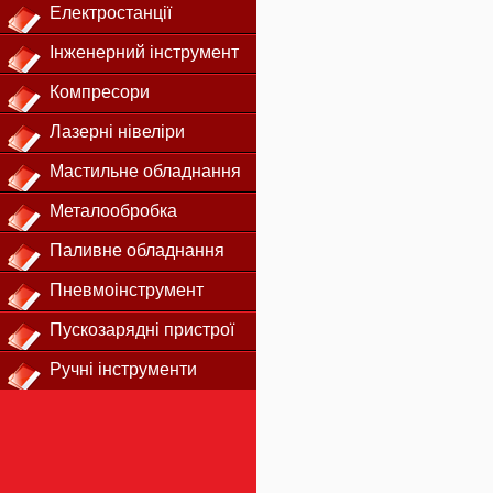
Електростанції
Інженерний інструмент
Компресори
Лазерні нівеліри
Мастильне обладнання
Металообробка
Паливне обладнання
Пневмоінструмент
Пускозарядні пристрої
Ручні інструменти