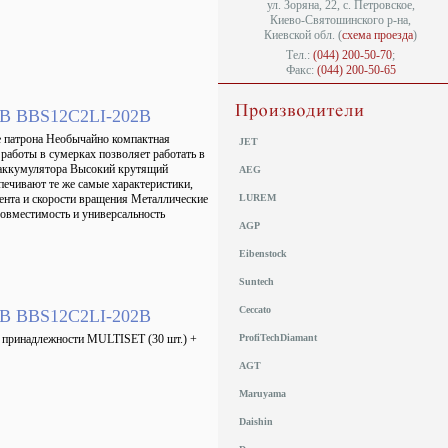
ул. Зоряна, 22, с. Петровское,
Киево-Святошинского р-на,
Киевской обл. (
схема проезда
)
Тел.:
(044) 200-50-70
;
Факс:
(044) 200-50-65
12В BBS12C2LI-202B
е патрона Необычайно компактная
JET
работы в сумерках позволяет работать в
а аккумулятора Высокий крутящий
AEG
печивают те же самые характеристики,
ента и скорости вращения Металлические
LUREM
овместимость и универсальность
AGP
Eibenstock
Suntech
Ceccato
12В BBS12C2LI-202B
+ принадлежности MULTISET (30 шт.) +
ProfiTechDiamant
AGT
Maruyama
Daishin