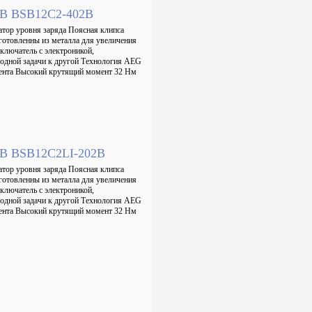
12В BSB12C2-402B
атор уровня заряда Поясная клипса
готовленны из металла для увеличения
лючатель с электроникой,
 одной задачи к другой Технология AEG
умента Высокий крутящий момент 32 Нм
12В BSB12C2LI-202B
атор уровня заряда Поясная клипса
готовленны из металла для увеличения
лючатель с электроникой,
 одной задачи к другой Технология AEG
умента Высокий крутящий момент 32 Нм