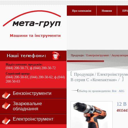
Про компанію
Новини
ПРА
Продукція /
Електроінструмент
/
Акумуляторни
Відділ оптових продажів:
(044) 200-50-71
; ф.
(044) 200-50-72
Сервісний центр:
Продукція /
Електроінструм
(044) 200-50-61
;
(044) 200-50-62
; ф.
(044)
В серия С «Компактная»
/
200-50-63
Выбор по производителю:
Все
|
AEG
Бензоінструменти
Зварювальне
12 В
обладнання
493544
Електроінструмент