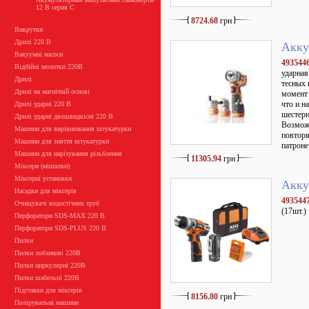
12 В серия C
8724.68
грн
Викрутки
Дрилі 220 В
Акку
Вакуумні насоси
493544
Відбійні молотки 220В
ударная
Дрилі
тесных 
Дрилі на магнітній основі
момент 
что и н
Дрилі ударні 220 В
шестерн
Дрилі ударні двошвидкісні 220 В
Возможн
Машини для вирівнювання штукатурки
повторя
Машини для зняття штукатурки
патроне
Машини для нарізування різьблення
11305.94
грн
Міксери (мішалки)
Міксерні установки
Акку
Насадки для міксерів
493544
Очищувачі водостічних труб
(17шт.)
Перфоратори SDS-MAX 220 В
Перфоратори SDS-PLUS 220 В
Пилки
Пилки лобзикові 220В
Пилки циркулярні 220В
Пилки шабельні 220В
Підставки для міксерів
8156.80
грн
Полірувальні машини