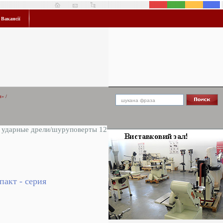
Вакансії
я»
/
 ударные дрели/шуруповерты 12
акт - серия