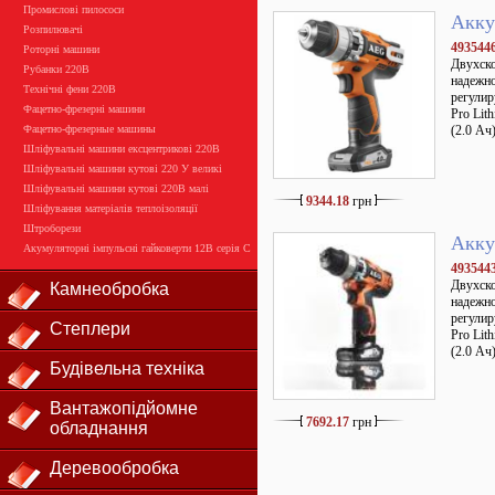
Промислові пилососи
Акку
Розпилювачі
493544
Роторні машини
Двухско
Рубанки 220В
надежно
Технічні фени 220В
регулир
Фацетно-фрезерні машини
Pro Lit
Фацетно-фрезерные машины
(2.0 Ач
Шліфувальні машини ексцентрикові 220В
Шліфувальні машини кутові 220 У великі
Шліфувальні машини кутові 220В малі
9344.18
грн
Шліфування матеріалів теплоізоляції
Штроборези
Акку
Акумуляторні імпульсні гайковерти 12В серія С
493544
Двухско
Камнеобробка
надежно
регулир
Степлери
Pro Lit
(2.0 Ач
Будівельна техніка
Вантажопідйомне
7692.17
грн
обладнання
Деревообробка