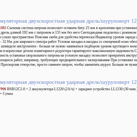
муляторная двухскоростная ударная дрель/шуруповерт 
6382
Съемная система патрона позволяет оставить биту 25 мм в креплении при установк
 дрель длиной 192 мм с патроном и 155 мм без него Светодиодная подсветка с режимом 
и узких пространствах Поясная скоба для удобства переноски Индикатор уровня заряд
- 32 Нм для широкого спектра работ Угловая насадка и насадка со смещенной осью обес
а шпинделе инструмента - больше не нужно заниматься подбором уровня крутящего мом
и и корпусные детали планетарного редуктора гарантируют максимальную надежность С
ость установки сверлильного патрона на угловую насадку позволяет превратить инстру
ющихся работ, например, требующих предварительного засверливания При установке на
 Просверлив отверстие, просто снимите патрон, чтобы завинтить шуруп. Больше не нужн
муляторная двухскоростная ударная дрель/шуруповерт 
7996
BSB12C2-0 + 2 аккумулятора L1220 (2А/ч) + зарядное устройство LL1230 (30 мин.)
 + Сумка