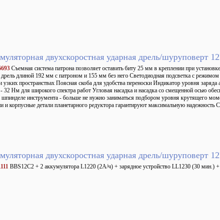
муляторная двухскоростная ударная дрель/шуруповерт 
6693
Съемная система патрона позволяет оставить биту 25 мм в креплении при установк
 дрель длиной 192 мм с патроном и 155 мм без него Светодиодная подсветка с режимом 
и узких пространствах Поясная скоба для удобства переноски Индикатор уровня заряд
- 32 Нм для широкого спектра работ Угловая насадка и насадка со смещенной осью обес
а шпинделе инструмента - больше не нужно заниматься подбором уровня крутящего мом
и и корпусные детали планетарного редуктора гарантируют максимальную надежность С
муляторная двухскоростная ударная дрель/шуруповерт 
111
BBS12C2 + 2 аккумулятора L1220 (2А/ч) + зарядное устройство LL1230 (30 мин.) 