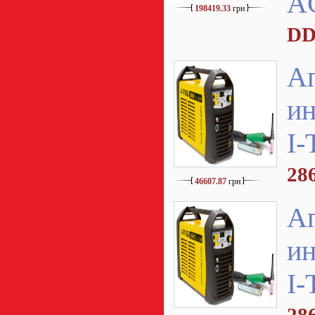
A
198419.33
грн
DD
А
ин
I-
28
46607.87
грн
А
ин
I-