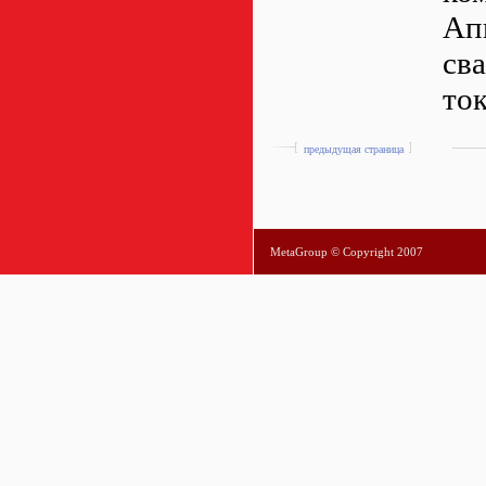
Ап
св
ток
предыдущая страница
MetaGroup © Copyright 2007