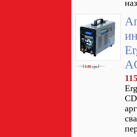
на
А
ин
Er
A
0.00
грн
11
Er
CDI
ар
св
пе