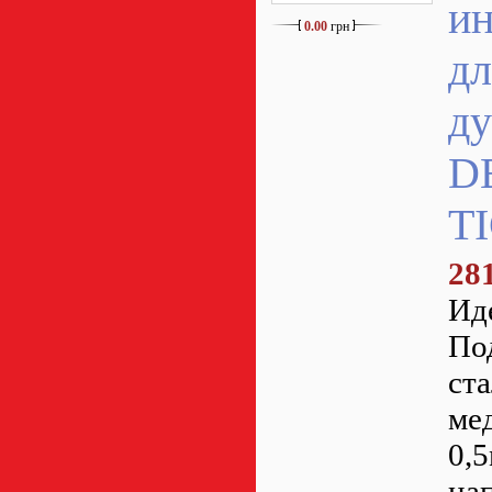
и
0.00
грн
дл
ду
D
T
28
Ид
По
ст
ме
0,
на