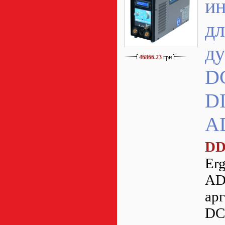
ин
дл
ду
46866.23
грн
DC
DI
A
DD
Er
AD
ар
DC