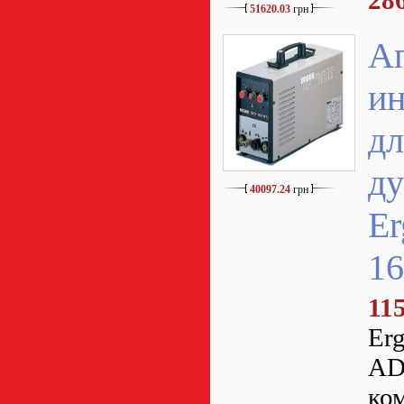
28
51620.03
грн
А
ин
дл
ду
40097.24
грн
E
1
11
Er
AD
ком