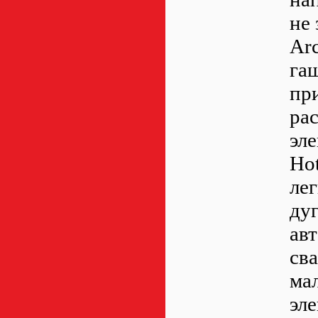
не 
Arc
га
пр
ра
эле
Hot
ле
дуг
ав
св
ма
эле