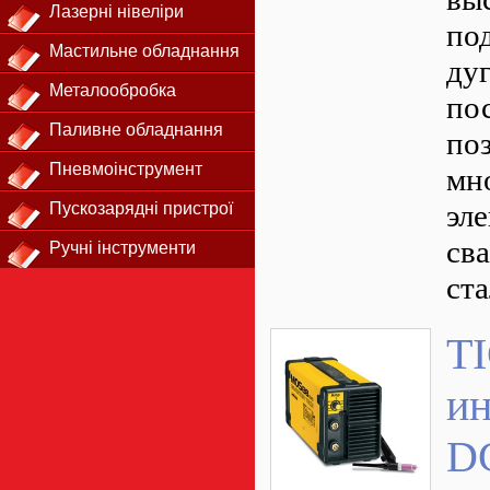
Лазерні нівеліри
по
Мастильне обладнання
дуг
Металообробка
по
Паливне обладнання
поз
Пневмоінструмент
мн
эле
Пускозарядні пристрої
св
Ручні інструменти
ста
TI
ин
D