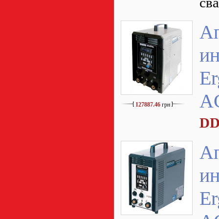
сва
А
ин
Er
A
127887.46
грн
DD
А
ин
Er