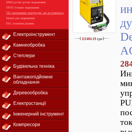
MMA ручне дугове зварювання
ин
SPOT точкове зварювання
TIG зварювання електродом, що не плавиться
ду
Маски для зварювання
PAC плазмове різання
De
Електроінструмент
111404.19
грн
Камнеобробка
A
Степлери
28
Будівельна техніка
Ин
Вантажопідйомне
ми
обладнання
уп
Деревообробка
PU
Електростанції
по
Інженерний інструмент
ток
Компресори
вы