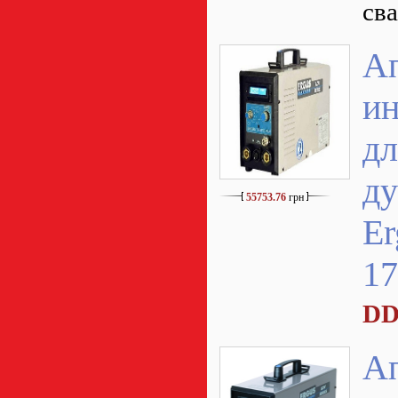
св
А
ин
дл
ду
55753.76
грн
Er
1
DD
А