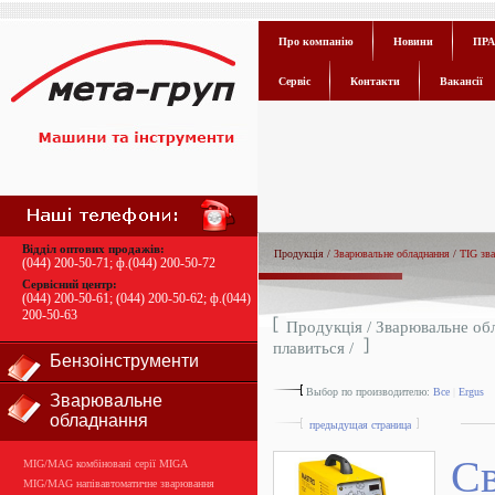
Про компанію
Новини
ПРА
Сервіс
Контакти
Вакансії
Відділ оптових продажів:
Продукція /
Зварювальне обладнання
/
TIG зв
(044) 200-50-71
; ф.
(044) 200-50-72
Сервісний центр:
(044) 200-50-61
;
(044) 200-50-62
; ф.
(044)
200-50-63
Продукція /
Зварювальне об
плавиться
/
Бензоінструменти
Выбор по производителю:
Все
|
Ergus
Зварювальне
обладнання
предыдущая страница
С
MIG/MAG комбіновані серії MIGA
MIG/MAG напівавтоматичне зварювання