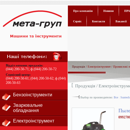
Про компанію
Новини
ПРА
Сервіс
Контакти
Вакансії
Відділ оптових продажів:
Продукція /
Електроінструмент
/
Промислові п
(044) 200-50-71
; ф.
(044) 200-50-72
Сервісний центр:
(044) 200-50-61
;
(044) 200-50-62
; ф.
(044)
200-50-63
Продукція /
Електроінструм
Бензоінструменти
Выбор по производителю:
Все
|
Suntech
Зварювальне
Пыле
обладнання
099270
Електроінструмент