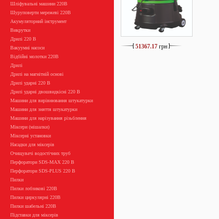
Шліфувальні машини 220В
Шуруповерти мережеві 220В
Акумуляторний інструмент
Викрутки
Дрилі 220 В
51367.17
грн
Вакуумні насоси
Відбійні молотки 220В
Дрилі
Дрилі на магнітній основі
Дрилі ударні 220 В
Дрилі ударні двошвидкісні 220 В
Машини для вирівнювання штукатурки
Машини для зняття штукатурки
Машини для нарізування різьблення
Міксери (мішалки)
Міксерні установки
Насадки для міксерів
Очищувачі водостічних труб
Перфоратори SDS-MAX 220 В
Перфоратори SDS-PLUS 220 В
Пилки
Пилки лобзикові 220В
Пилки циркулярні 220В
Пилки шабельні 220В
Підставки для міксерів