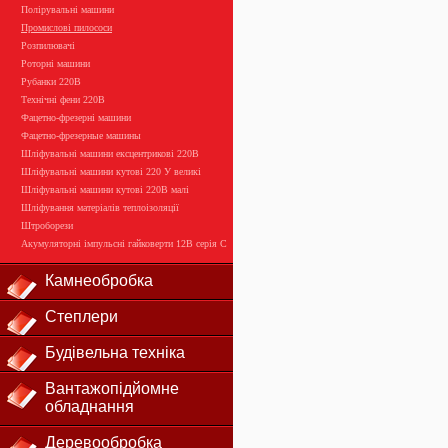
Полірувальні машини
Промислові пилососи
Розпилювачі
Роторні машини
Рубанки 220В
Технічні фени 220В
Фацетно-фрезерні машини
Фацетно-фрезерные машины
Шліфувальні машини ексцентрикові 220В
Шліфувальні машини кутові 220 У великі
Шліфувальні машини кутові 220В малі
Шліфування матеріалів теплоізоляції
Штроборези
Акумуляторні імпульсні гайковерти 12В серія С
Камнеобробка
Степлери
Будівельна техніка
Вантажопідйомне
обладнання
Деревообробка