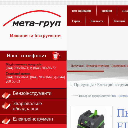
Про компанію
Новини
ПРА
Сервіс
Контакти
Вакансії
Відділ оптових продажів:
Продукція /
Електроінструмент
/
Промислові п
(044) 200-50-71
; ф.
(044) 200-50-72
Сервісний центр:
(044) 200-50-61
;
(044) 200-50-62
; ф.
(044)
200-50-63
Продукція /
Електроінструм
Бензоінструменти
Выбор по производителю:
Все
|
Suntech
Зварювальне
обладнання
П
Електроінструмент
E