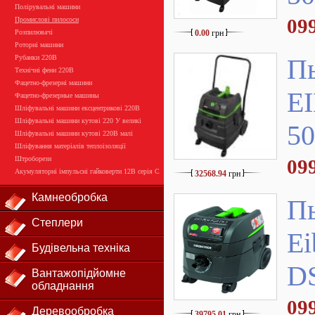
Полірувальні машини
09
Промислові пилососи
Розпилювачі
0.00
грн
Роторні машини
Рубанки 220В
П
Технічні фени 220В
Фацетно-фрезерні машини
E
Фацетно-фрезерные машины
Шліфувальні машини ексцентрикові 220В
Шліфувальні машини кутові 220 У великі
5
Шліфувальні машини кутові 220В малі
Шліфування матеріалів теплоізоляції
Штроборези
09
Акумуляторні імпульсні гайковерти 12В серія С
32568.94
грн
Камнеобробка
П
Степлери
Ei
Будівельна техніка
D
Вантажопідйомне
обладнання
09
Деревообробка
39795.01
грн