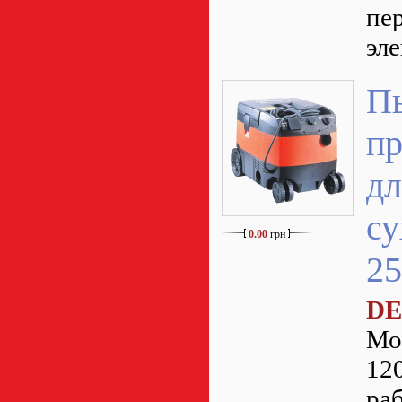
пе
эл
П
п
дл
су
0.00
грн
25
DE
Мо
12
ра