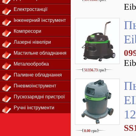
Ei
Електростанції
Інженерний інструмент
П
Компресори
Ei
Лазерні нівеліри
09
Мастильне обладнання
Ei
Металообробка
51356.73
грн
Паливне обладнання
П
Пневмоінструмент
E
Пускозарядні пристрої
Ручні інструменти
12
SS
0.00
грн