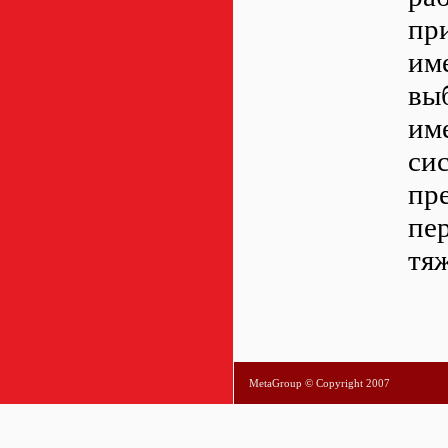
пр
им
вы
им
си
пр
пер
тя
MetaGroup © Copyright 2007