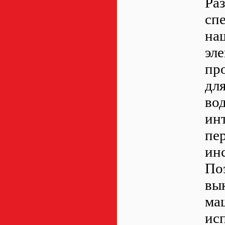
Ра
сп
на
эл
пр
дл
во
ин
пе
ин
По
вы
ма
ис