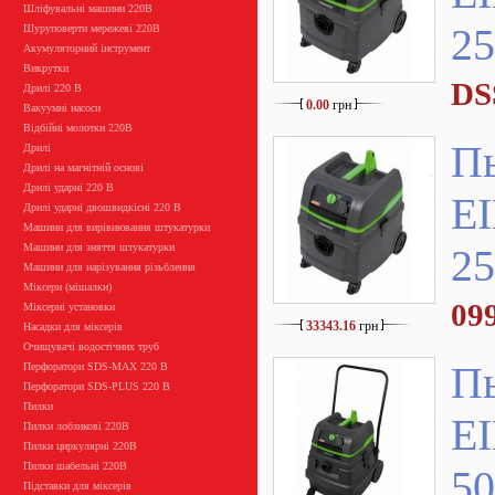
Шліфувальні машини 220В
25
Шуруповерти мережеві 220В
Акумуляторний інструмент
Викрутки
DS
Дрилі 220 В
0.00
грн
Вакуумні насоси
Відбійні молотки 220В
П
Дрилі
Дрилі на магнітній основі
Дрилі ударні 220 В
E
Дрилі ударні двошвидкісні 220 В
Машини для вирівнювання штукатурки
Машини для зняття штукатурки
2
Машини для нарізування різьблення
Міксери (мішалки)
09
Міксерні установки
33343.16
грн
Насадки для міксерів
Очищувачі водостічних труб
П
Перфоратори SDS-MAX 220 В
Перфоратори SDS-PLUS 220 В
Пилки
E
Пилки лобзикові 220В
Пилки циркулярні 220В
Пилки шабельні 220В
5
Підставки для міксерів