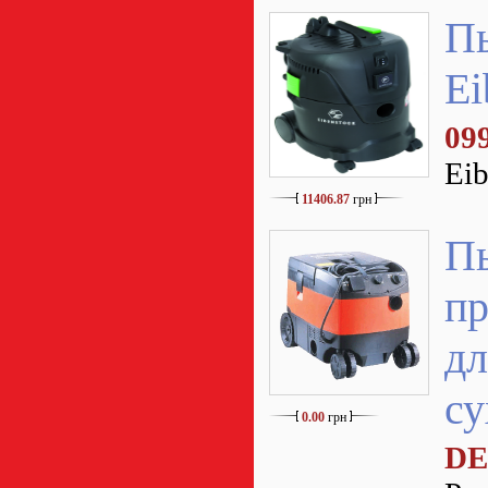
П
Ei
09
Ei
11406.87
грн
П
п
дл
су
0.00
грн
DE