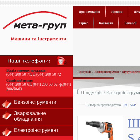
Про компанію
Новини
ПРА
Сервіс
Контакти
Вакансії
Відділ оптових продажів:
Продукція /
Електроінструмент
/
Шуруповерти
(044) 200-50-71
; ф.
(044) 200-50-72
Сервісний центр:
(044) 200-50-61
;
(044) 200-50-62
; ф.
(044)
200-50-63
Продукція /
Електроінструм
Бензоінструменти
Выбор по производителю:
Все
|
AGP
Зварювальне
обладнання
Ш
Електроінструмент
S 