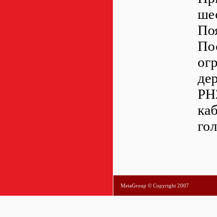
ше
Поя
По
ог
де
PH
ка
гол
MetaGroup © Copyright 2007