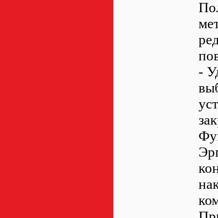
По
ме
ре
по
- 
вы
ус
зак
Фу
Эр
ко
нак
ком
Пр