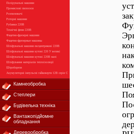
ус
Полірувальні машини
Промислові пилососи
зак
Розпилювачі
Роторні машини
Фу
Рубанки 220В
Технічні фени 220В
Эр
Фацетно-фрезерні машини
Фацетно-фрезерные машины
ко
Шліфувальні машини ексцентрикові 220В
Шліфувальні машини кутові 220 У великі
нак
Шліфувальні машини кутові 220В малі
ком
Шліфування матеріалів теплоізоляції
Штроборези
Пр
Акумуляторні імпульсні гайковерти 12В серія С
шес
Камнеобробка
Поя
Степлери
По
Будівельна техніка
ог
Вантажопідйомне
обладнання
де
Деревообробка