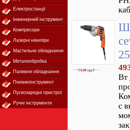
PH
ка
Електростанції
Інженерний інструмент
Ш
Компресори
се
Лазерні нівеліри
25
Мастильне обладнання
Металообробка
49
0.00
грн
Паливне обладнання
Вт
Пневмоінструмент
пр
Пускозарядні пристрої
Ко
Ручні інструменти
с 
мо
за