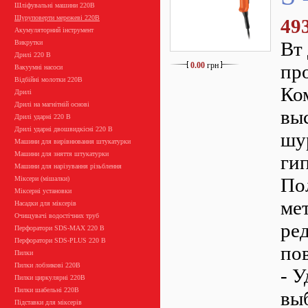
Шліфувальні машини 220В
Шуруповерти мережеві 220В
49
Акумуляторний інструмент
Вт
Викрутки
Дрилі 220 В
0.00
грн
пр
Вакуумні насоси
Відбійні молотки 220В
Ко
Дрилі
Дрилі на магнітній основі
вы
Дрилі ударні 220 В
Дрилі ударні двошвидкісні 220 В
шу
Машини для вирівнювання штукатурки
Машини для зняття штукатурки
ги
Машини для нарізування різьблення
По
Міксери (мішалки)
Міксерні установки
ме
Насадки для міксерів
Очищувачі водостічних труб
ре
Перфоратори SDS-MAX 220 В
Перфоратори SDS-PLUS 220 В
по
Пилки
Пилки лобзикові 220В
- 
Пилки циркулярні 220В
Пилки шабельні 220В
вы
Підставки для міксерів