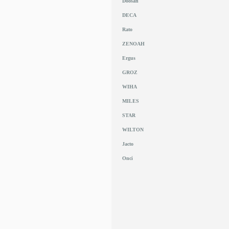
Doosan
DECA
Rato
ZENOAH
Ergus
GROZ
WIHA
MILES
STAR
WILTON
Jacto
Onci