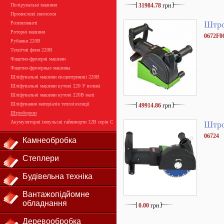
Полірувальні машини
31984.78
грн
Промислові пилососи
Штро
Розпилювачі
Роторні машини
0672F0
Рубанки 220В
Технічні фени 220В
Фацетно-фрезерні машини
Фацетно-фрезерные машины
Шліфувальні машини ексцентрикові 220В
Шліфувальні машини кутові 220 У великі
Шліфувальні машини кутові 220В малі
Шліфування матеріалів теплоізоляції
49914.86
грн
Штроборези
Акумуляторні імпульсні гайковерти 12В серія С
Штро
06724
Камнеобробка
Степлери
Будівельна техніка
Вантажопідйомне
обладнання
0.00
грн
Деревообробка