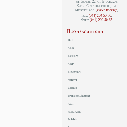
ул. Зоряна, 22, с. Петровское,
Киево-Святошинского р-на,
Киевской обл. (
схема проезда
)
Тел.:
(044) 200-50-70
;
Факс:
(044) 200-50-65
JET
AEG
LUREM
AGP
Eibenstock
Suntech
Ceccato
ProfiTechDiamant
AGT
Maruyama
Daishin