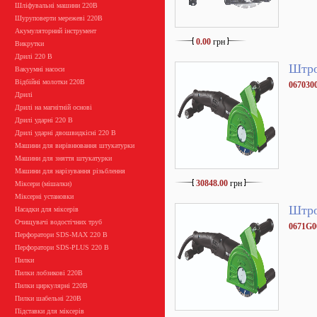
Шліфувальні машини 220В
Шуруповерти мережеві 220В
Акумуляторний інструмент
0.00
грн
Викрутки
Дрилі 220 В
Штро
Вакуумні насоси
Відбійні молотки 220В
067030
Дрилі
Дрилі на магнітній основі
Дрилі ударні 220 В
Дрилі ударні двошвидкісні 220 В
Машини для вирівнювання штукатурки
Машини для зняття штукатурки
Машини для нарізування різьблення
30848.00
грн
Міксери (мішалки)
Міксерні установки
Штро
Насадки для міксерів
Очищувачі водостічних труб
0671G0
Перфоратори SDS-MAX 220 В
Перфоратори SDS-PLUS 220 В
Пилки
Пилки лобзикові 220В
Пилки циркулярні 220В
Пилки шабельні 220В
Підставки для міксерів