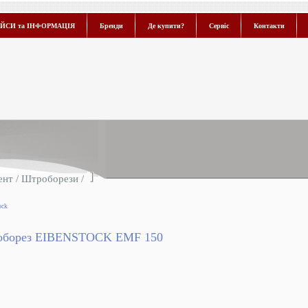
ЙСИ та ІНФОРМАЦІЯ
Бренди
Де купити?
Сервіс
Контакти
ент
/
Штроборези
/
ock
борез EIBENSTOCK EMF 150