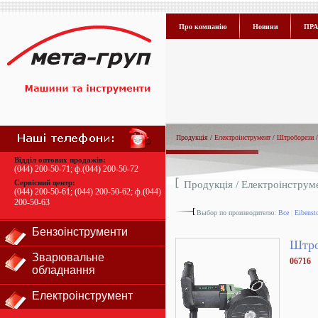
Про компанію
Новини
ПРА
Продукція /
Електроінструмент
/
Штроборези
/
Відділ оптових продажів:
(044) 200-50-71
; ф.
(044) 200-50-72
Сервісний центр:
Продукція /
Електроінструм
(044) 200-50-61
;
(044) 200-50-62
; ф.
(044)
200-50-63
Выбор по производителю:
Все
|
Eibenst
Бензоінструменти
Штро
Зварювальне
06716
обладнання
Електроінструмент